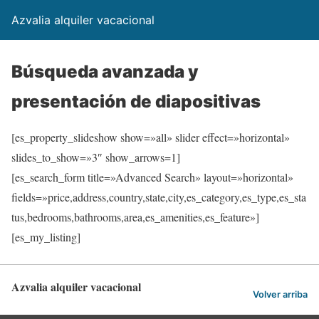
Azvalia alquiler vacacional
Búsqueda avanzada y
presentación de diapositivas
[es_property_slideshow show=»all» slider effect=»horizontal»
slides_to_show=»3″ show_arrows=1]
[es_search_form title=»Advanced Search» layout=»horizontal»
fields=»price,address,country,state,city,es_category,es_type,es_sta
tus,bedrooms,bathrooms,area,es_amenities,es_feature»]
[es_my_listing]
Azvalia alquiler vacacional
Volver arriba